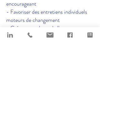
encourageant
- Favoriser des entretiens individuels
moteurs de changement
- Créer une culture de l'encouragement
- Soft Skills pour un projet
- L'art de la transformation ou
développer la résilience
- Leadership humaniste et responsable
- S'encourager pour encourager les
autres
- Animer des réunions efficaces
CONTACT