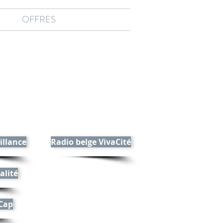
OFFRES
illance
Radio belge VivaCité
alité
 Cap