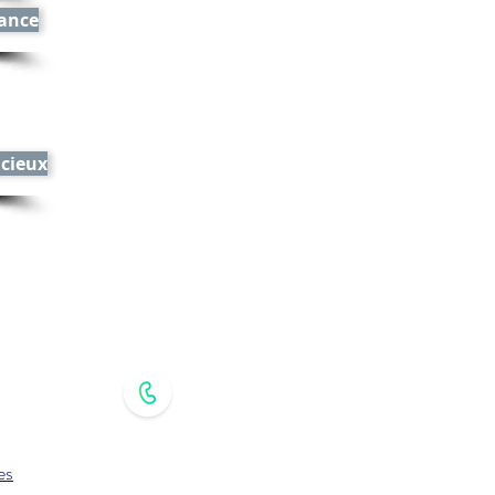
rance
ncieux
es