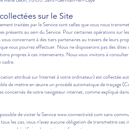
0 rue René Béon, 78100 Saint-Germain-en-Laye
collectées sur le Site
rement traitées par le Service sont celles que vous nous transme
res présents au sein du Service. Pour certaines opérations sur le
ous concernant à des tiers partenaires au travers de leurs propr
que vous pourrez effectuer. Nous ne disposerons pas des dites do
itions propres à ces intervenants. Nous vous invitons à consulter
 cadre.
ication attribué sur Internet à votre ordinateur) est collectée 
tible de mettre en œuvre un procédé automatique de traçage (Co
es concernés de votre navigateur internet, comme expliqué dans 
t possible de visiter le Service www.connectivité.com sans com
tous les cas, vous n’avez aucune obligation de transmettre ces