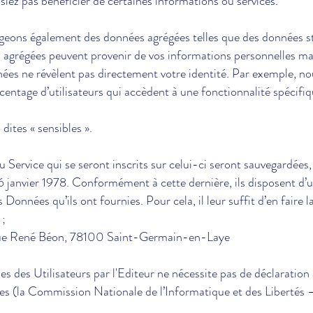
ssiez pas bénéficier de certaines informations ou services.
tageons également des données agrégées telles que des données 
es agrégées peuvent provenir de vos informations personnelles m
nnées ne révèlent pas directement votre identité. Par exemple, 
urcentage d’utilisateurs qui accèdent à une fonctionnalité spécifi
ites « sensibles ».
 Service qui se seront inscrits sur celui-ci seront sauvegardées,
 6 janvier 1978. Conformément à cette dernière, ils disposent d’un
 Données qu’ils ont fournies. Pour cela, il leur suffit d’en faire
;
0 rue René Béon, 78100 Saint-Germain-en-Laye
s des Utilisateurs par l'Editeur ne nécessite pas de déclaration 
es (la Commission Nationale de l’Informatique et des Libertés