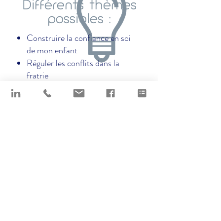
Différents thèmes
Des ateliers de 2 jours
possibles :
Pour les ateliers à thème :
Construire la confiance en soi
Des modules de 3 heures
de mon enfant
Des modules d’une journée
Réguler les conflits dans la
Des modules combinés avec le
fratrie
parcours initial
La discipline positive
Réguler les émotions, une
Des conférences ou présentation à
force!
thème :
Et si on parlait de l’erreur?
1h30 à 2h incluant un temps de
Les conflits dans le couple sur
l’éducation, une opportunité
questions-réponses
Les devoirs
Les écrans
L’aide à la maison (tâches)
Les enfants de 0 à 6 ans…
Le stress: comment aider