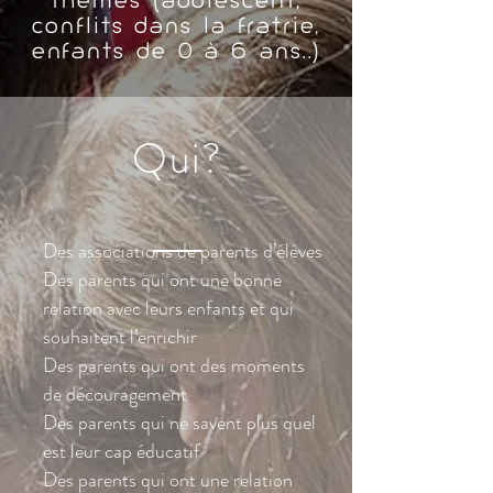
thèmes (adolescent,
conflits dans la fratrie,
enfants de 0 à 6 ans..)
Qui?
Des associations de parents d’élèves
Des parents qui ont une bonne
relation avec leurs enfants et qui
souhaitent l’enrichir
Des parents qui ont des moments
de découragement
Des parents qui ne savent plus quel
est leur cap éducatif
Des parents qui ont une relation