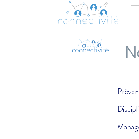
N
Préven
Discipl
Manage