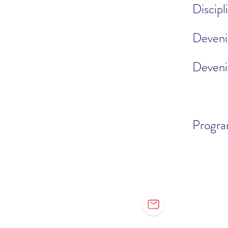
Discipl
Devenir
Devenir
Progra