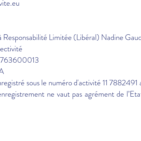
ite.eu
à Responsabilité Limitée (Libéral)
Nadine Gaud
ctivité
05763600013
A
istré sous le numéro d'activité 11 7882491
 enregistrement ne vaut pas agrément de l’Eta