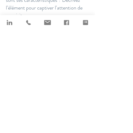
sont ses caractéristiques ? Décrivez
l'élément pour captiver l'attention de
vos visiteurs...
Bénédicte Péribère
Formatrice qualifiée en Discipline
Positive, Consultante certifiée en
Discipline Positive pour l'entreprise
Que représente cet élément ? Quelles
sont ses caractéristiques ? Décrivez
l'élément pour captiver l'attention de
vos visiteurs...