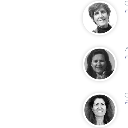
C
F
A
F
C
F