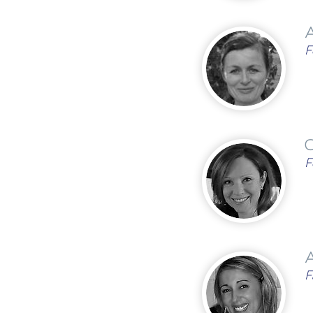
F
G
F
A
F