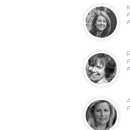
K
F
P
R
F
P
A
F