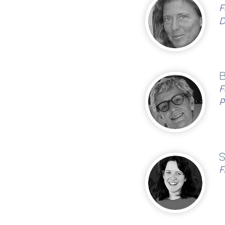
F
D
B
F
P
S
F