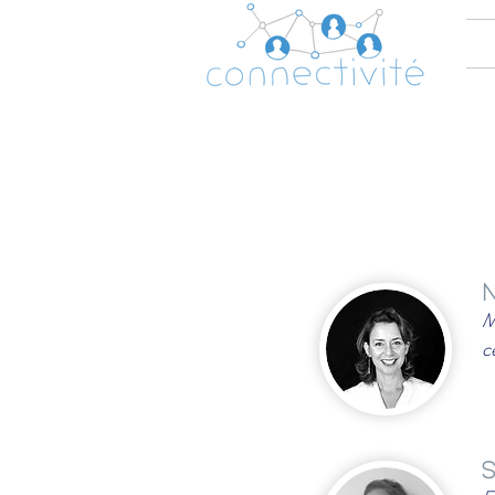
N
M
c
S