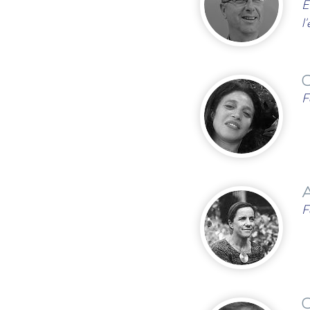
E
l
C
F
A
F
G