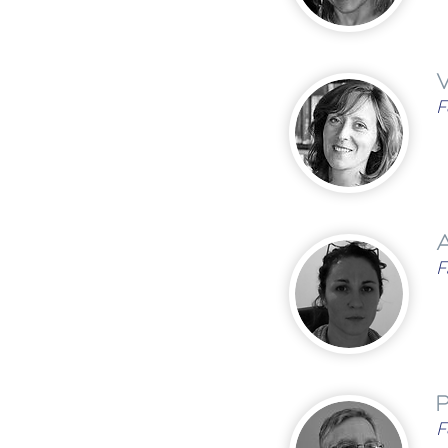
V
F
A
F
P
F