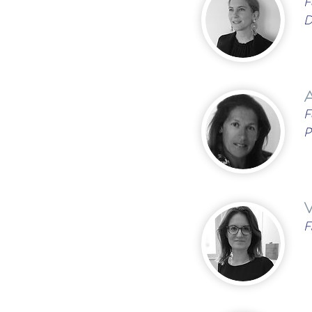
F
D
A
F
P
V
F